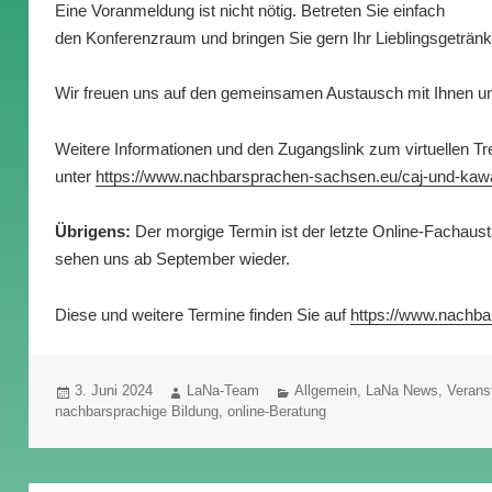
Eine Voranmeldung ist nicht nötig. Betreten Sie einfach
den Konferenzraum und bringen Sie gern Ihr Lieblingsgeträn
Wir freuen uns auf den gemeinsamen Austausch mit Ihnen und
Weitere Informationen und den Zugangslink zum virtuellen Tre
unter
https://www.nachbarsprachen-sachsen.eu/caj-und-kaw
Übrigens:
Der morgige Termin ist der letzte Online-Fachau
sehen uns ab September wieder.
Diese und weitere Termine finden Sie auf
https://www.nachba
Veröffentlicht
Autor
Kategorien
3. Juni 2024
LaNa-Team
Allgemein
,
LaNa News
,
Verans
am
nachbarsprachige Bildung
,
online-Beratung