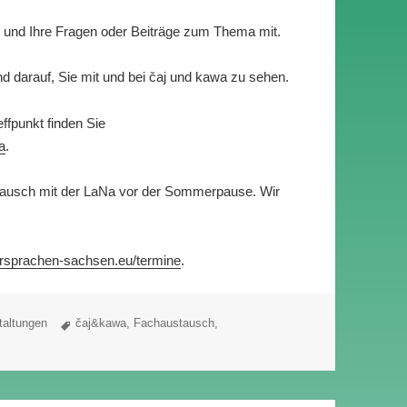
k und Ihre Fragen oder Beiträge zum Thema mit.
 darauf, Sie mit und bei čaj und kawa zu sehen.
ffpunkt finden Sie
a
.
stausch mit der LaNa vor der Sommerpause. Wir
rsprachen-sachsen.eu/termine
.
Schlagwörter
taltungen
čaj&kawa
,
Fachaustausch
,