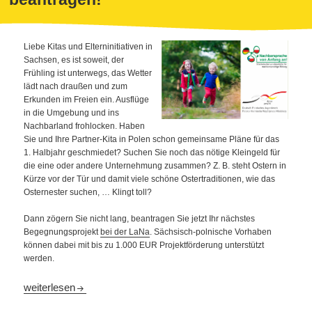
Liebe Kitas und Elterninitiativen in
Sachsen, es ist soweit, der
Frühling ist unterwegs, das Wetter
lädt nach draußen und zum
Erkunden im Freien ein. Ausflüge
in die Umgebung und ins
Nachbarland frohlocken. Haben
Sie und Ihre Partner-Kita in Polen schon gemeinsame Pläne für das
1. Halbjahr geschmiedet? Suchen Sie noch das nötige Kleingeld für
die eine oder andere Unternehmung zusammen? Z. B. steht Ostern in
Kürze vor der Tür und damit viele schöne Ostertraditionen, wie das
Osternester suchen, … Klingt toll?
Dann zögern Sie nicht lang, beantragen Sie jetzt Ihr nächstes
Begegnungsprojekt
bei der LaNa
. Sächsisch-polnische Vorhaben
können dabei mit bis zu 1.000 EUR Projektförderung unterstützt
werden.
Förderung für deutsch-polnische Kinderbegegnungen 2026: Jetz
weiterlesen