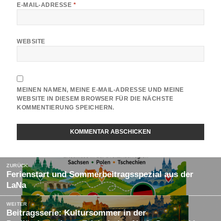
E-MAIL-ADRESSE
*
WEBSITE
MEINEN NAMEN, MEINE E-MAIL-ADRESSE UND MEINE
WEBSITE IN DIESEM BROWSER FÜR DIE NÄCHSTE
KOMMENTIERUNG SPEICHERN.
Beitragsnavigation
ZURÜCK
Ferienstart und Sommerbeitragsspezial aus der
Vorheriger
LaNa
Beitrag:
WEITER
Beitragsserie: Kultursommer in der
Nächster