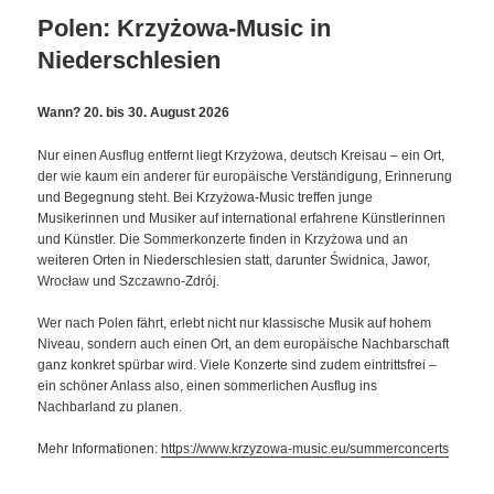
Polen: Krzyżowa-Music in
Niederschlesien
Wann? 20. bis 30. August 2026
Nur einen Ausflug entfernt liegt Krzyżowa, deutsch Kreisau – ein Ort,
der wie kaum ein anderer für europäische Verständigung, Erinnerung
und Begegnung steht. Bei Krzyżowa-Music treffen junge
Musikerinnen und Musiker auf international erfahrene Künstlerinnen
und Künstler. Die Sommerkonzerte finden in Krzyżowa und an
weiteren Orten in Niederschlesien statt, darunter Świdnica, Jawor,
Wrocław und Szczawno-Zdrój.
Wer nach Polen fährt, erlebt nicht nur klassische Musik auf hohem
Niveau, sondern auch einen Ort, an dem europäische Nachbarschaft
ganz konkret spürbar wird. Viele Konzerte sind zudem eintrittsfrei –
ein schöner Anlass also, einen sommerlichen Ausflug ins
Nachbarland zu planen.
Mehr Informationen:
https://www.krzyzowa-music.eu/summerconcerts