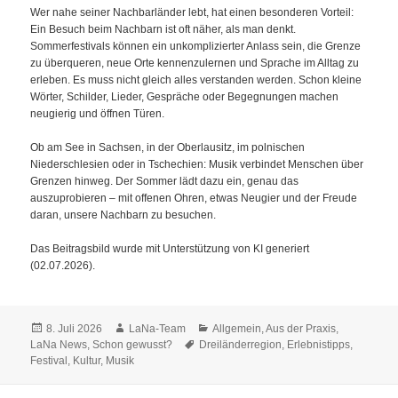
Wer nahe seiner Nachbarländer lebt, hat einen besonderen Vorteil:
Ein Besuch beim Nachbarn ist oft näher, als man denkt.
Sommerfestivals können ein unkomplizierter Anlass sein, die Grenze
zu überqueren, neue Orte kennenzulernen und Sprache im Alltag zu
erleben. Es muss nicht gleich alles verstanden werden. Schon kleine
Wörter, Schilder, Lieder, Gespräche oder Begegnungen machen
neugierig und öffnen Türen.
Ob am See in Sachsen, in der Oberlausitz, im polnischen
Niederschlesien oder in Tschechien: Musik verbindet Menschen über
Grenzen hinweg. Der Sommer lädt dazu ein, genau das
auszuprobieren – mit offenen Ohren, etwas Neugier und der Freude
daran, unsere Nachbarn zu besuchen.
Das Beitragsbild wurde mit Unterstützung von KI generiert
(02.07.2026).
Veröffentlicht
Autor
Kategorien
8. Juli 2026
LaNa-Team
Allgemein
,
Aus der Praxis
,
am
Schlagwörter
LaNa News
,
Schon gewusst?
Dreiländerregion
,
Erlebnistipps
,
Festival
,
Kultur
,
Musik