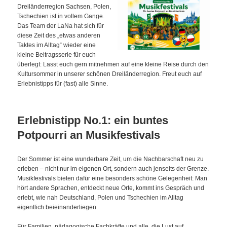
Dreiländerregion Sachsen, Polen,
Tschechien ist in vollem Gange.
Das Team der LaNa hat sich für
diese Zeit des „etwas anderen
Taktes im Alltag“ wieder eine
kleine Beitragsserie für euch
überlegt: Lasst euch gern mitnehmen auf eine kleine Reise durch den
Kultursommer in unserer schönen Dreiländerregion. Freut euch auf
Erlebnistipps für (fast) alle Sinne.
Erlebnistipp No.1: ein buntes
Potpourri an Musikfestivals
Der Sommer ist eine wunderbare Zeit, um die Nachbarschaft neu zu
erleben – nicht nur im eigenen Ort, sondern auch jenseits der Grenze.
Musikfestivals bieten dafür eine besonders schöne Gelegenheit: Man
hört andere Sprachen, entdeckt neue Orte, kommt ins Gespräch und
erlebt, wie nah Deutschland, Polen und Tschechien im Alltag
eigentlich beieinanderliegen.
Für Familien, pädagogische Fachkräfte und alle, die Lust auf