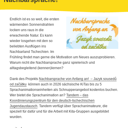
Endlich ist es so weit, die ersten
wärmenden Sonnenstrahlen
locken uns raus in die
erwachende Natur. Es kann
wieder losgehen mit den so
beliebten Ausflügen ins
Nachbarland Tschechien. Im
Frühling findet man gerne die Motivation um Neues auszuprobieren.
Warum nicht die Nachbarsprache ganz spielerisch und
alltagsbegleitend (kennen)lernen?
Dank des Projekts
Nachbarsprache von Anfang an! – Jazyk sousedů
od začátku
können auch in 2026 sächsische KiTas bis zu 5
Sprachanimationseinheiten als Schnupperangebot kostenlos buchen.
Wer bietet die Sprachanimation an?
Tandem – das
Koordinierungszentrum für den deutsch-tschechischen
Jugendaustausch
. Tandem verfügt über Sprachanimateure, die
speziell für dafür und für die Arbeit mit Kita-Gruppen ausgebildet
wurden.