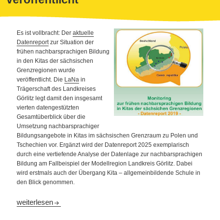
Es ist vollbracht: Der
aktuelle
Datenreport
zur Situation der
frühen nachbarsprachigen Bildung
in den Kitas der sächsischen
Grenzregionen wurde
veröffentlicht. Die
LaNa
in
Trägerschaft des Landkreises
Görlitz legt damit den insgesamt
vierten datengestützten
Gesamtüberblick über die
Umsetzung nachbarsprachiger
Bildungsangebote in Kitas im sächsischen Grenzraum zu Polen und
Tschechien vor. Ergänzt wird der Datenreport 2025 exemplarisch
durch eine vertiefende Analyse der Datenlage zur nachbarsprachigen
Bildung am Fallbeispiel der Modellregion Landkreis Görlitz. Dabei
wird erstmals auch der Übergang Kita – allgemeinbildende Schule in
den Blick genommen.
Datenreport zur frühen nachbarsprachigen Bildung 2025 veröffen
weiterlesen