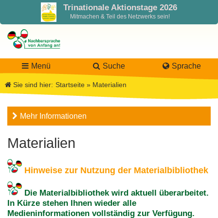
Trinationale Aktionstage 2026
Mitmachen & Teil des Netzwerks sein!
Menü
Suche
Sprache
Sie sind hier:
Startseite
»
Materialien
LaNa
Mehr Informationen
Über LaNa
Aktuelles
Materialien
Unser Leitbild
Förderung
Blog LaNa
Hinweise zur Nutzung der Materialbibliothek
DPJW Zentralstelle
Materialien
Newsletter
Die Materialbibliothek wird aktuell überarbeitet.
In Kürze stehen Ihnen wieder alle
Termine, Veranstaltungen
Materialbibliothek
Projekte
Team
Medieninformationen vollständig zur Verfügung.