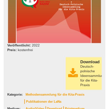
Veröffentlicht:
2022
Preis:
kostenfrei
Download
Deutsch-
polnische
Ideensammlung
für die Kita-
Praxis
Kategorie:
Methodensammlung für die Kita-Praxis
Publikationen der LaNa
Medium:
Audio/Video
Download
Printmedium