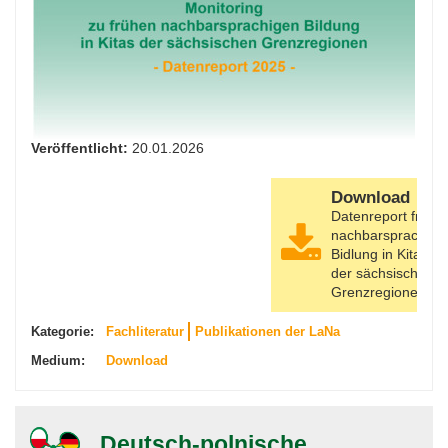
Veröffentlicht:
20.01.2026
Download
Datenreport frühe
nachbarsprachige
Bidlung in Kitas
der sächsischen
Grenzregionen
Kategorie:
Fachliteratur
Publikationen der LaNa
Medium:
Download
Deutsch-polnische