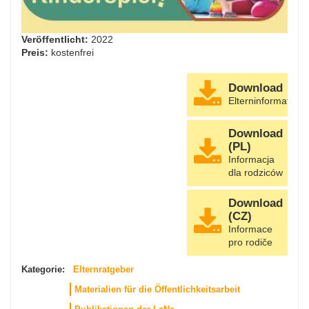
Veröffentlicht:
2022
Preis:
kostenfrei
Download
Elterninformation
Download
(PL)
Informacja
dla rodziców
Download
(CZ)
Informace
pro rodiče
Kategorie:
Elternratgeber
Materialien für die Öffentlichkeitsarbeit